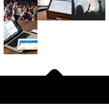
Auteursrecht © 2026 Timdes
–
OnePress
thema door
FameThemes